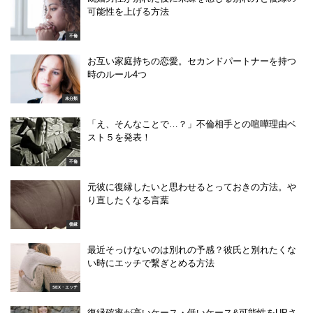
可能性を上げる方法
不倫
お互い家庭持ちの恋愛。セカンドパートナーを持つ
時のルール4つ
未分類
「え、そんなことで…？」不倫相手との喧嘩理由ベ
スト５を発表！
不倫
元彼に復縁したいと思わせるとっておきの方法。や
り直したくなる言葉
復縁
最近そっけないのは別れの予感？彼氏と別れたくな
い時にエッチで繋ぎとめる方法
SEX・エッチ
復縁確率が高いケース・低いケース&可能性をUPさ