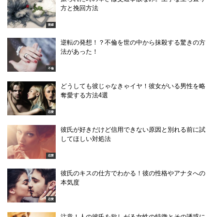
方と挽回方法
復縁
逆転の発想！？不倫を世の中から抹殺する驚きの方
法があった！
不倫
どうしても彼じゃなきゃイヤ！彼女がいる男性を略
奪愛する方法4選
恋愛
彼氏が好きだけど信用できない原因と別れる前に試
してほしい対処法
恋愛
彼氏のキスの仕方でわかる！彼の性格やアナタへの
本気度
恋愛
注意！人の彼氏を欲しがる女性の特徴とその誘惑に