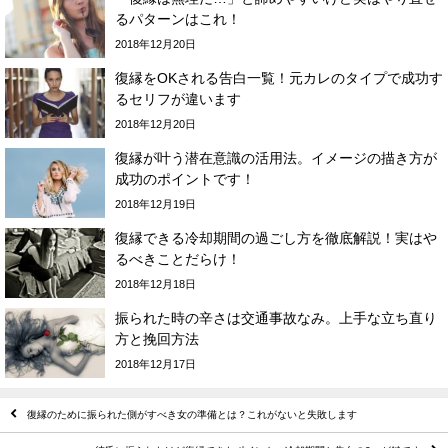
るパターンはこれ！
2018年12月20日
復縁をOKされる告白一覧！元カレのタイプで成功す
るセリフが違います
2018年12月20日
復縁が叶う潜在意識の活用法。イメージの描き方が
成功のポイントです！
2018年12月19日
復縁できる冷却期間の過ごし方を徹底解説！実はや
るべきことだらけ！
2018年12月18日
振られた時の辛さは交通事故なみ。上手な立ち直り
方と挽回方法
2018年12月17日
復縁のために振られた側がすべき女の準備とは？これがないと失敗します