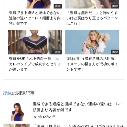
復縁
復縁
復縁できる連絡と復縁できない
「復縁は無理だ…」と諦めやす
連絡の違いはコレ！頻度より内
いけど実はやり直せるパターン
容が鍵です
はこれ！
復縁
復縁
復縁をOKされる告白一覧！元
復縁が叶う潜在意識の活用法。
カレのタイプで成功するセリフ
イメージの描き方が成功のポイ
が違います
ントです！
復縁
の関連記事
復縁できる連絡と復縁できない連絡の違いはコレ！
頻度より内容が鍵です
2018年12月20日
「復縁は無理だ…」と諦めやすいけど実はやり直せ